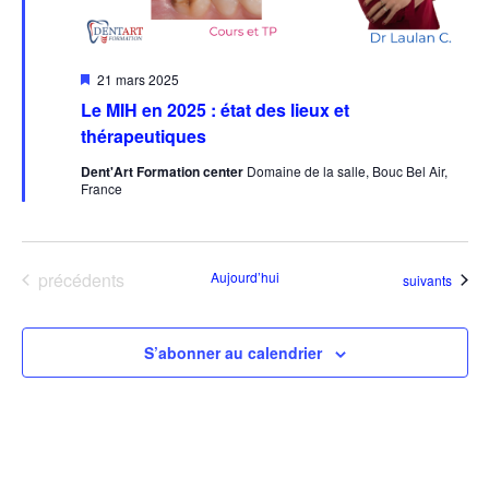
Mis
21 mars 2025
en
Le MIH en 2025 : état des lieux et
avant
thérapeutiques
Dent'Art Formation center
Domaine de la salle, Bouc Bel Air,
France
Évènements
précédents
Aujourd’hui
Évènements
suivants
S’abonner au calendrier