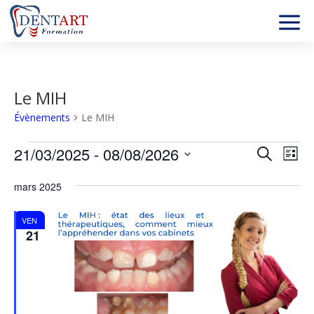
Le MIH
Évènements
Le MIH
Évènements
Recher
Nav
21/03/2025
 - 
08/08/2026
Recherche
Liste
de
et
Sélectionnez
vu
naviga
mars 2025
une
év
de
date.
vues
VEN
21
Évène