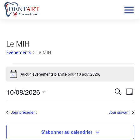
Le MIH
Évènements
Le MIH
Évènements
for
Aucun évènements planifié pour 10 août 2026.
Notice
10
Recher
Nav
août
10/08/2026
Recherche
Jour
de
et
2026
Sélectionnez
vu
naviga
une
év
Jour précédent
Jour suivant
de
date.
vues
Évène
S’abonner au calendrier