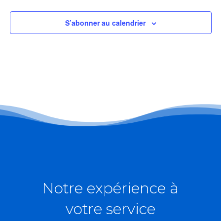
vues
Évène
S’abonner au calendrier
Notre expérience à
votre service