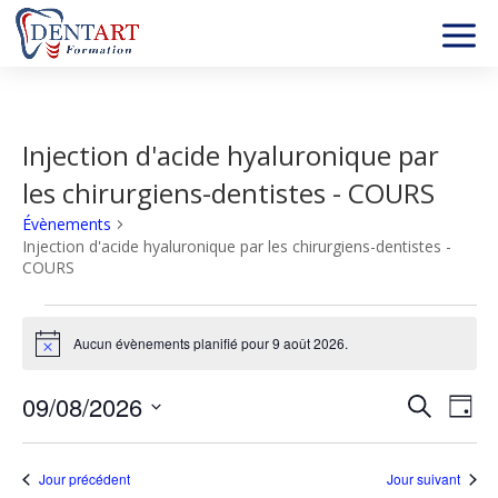
Injection d'acide hyaluronique par
les chirurgiens-dentistes - COURS
Évènements
Injection d'acide hyaluronique par les chirurgiens-dentistes -
COURS
Évènements
for
Aucun évènements planifié pour 9 août 2026.
Notice
9
Recher
Nav
août
09/08/2026
Recherche
Jour
de
et
2026
Sélectionnez
vu
naviga
une
év
Jour précédent
Jour suivant
de
date.