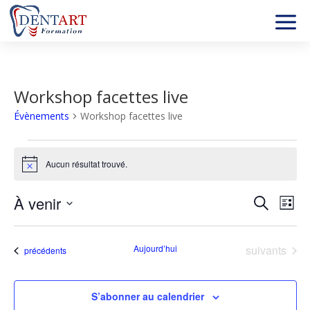
Workshop facettes live
Évènements
Workshop facettes live
Évènements
Aucun résultat trouvé.
Notice
Recher
Nav
À venir
Recherche
Liste
de
et
Sélectionnez
vu
naviga
une
év
Évènements
Aujourd’hui
suivants
de
Évènements
précédents
date.
vues
Évène
S’abonner au calendrier