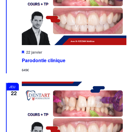
Mis
22 janvier
en
Parodontie clinique
avant
649€
JEU
22