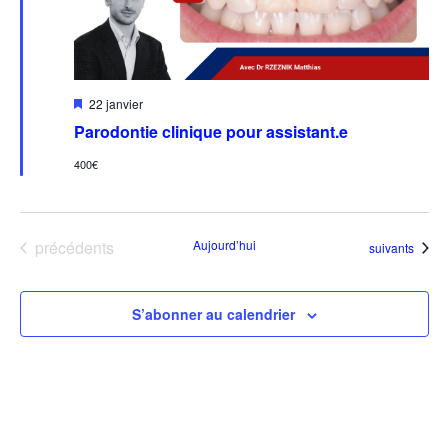
Mis
22 janvier
en
Parodontie clinique pour assistant.e
avant
400€
Évènements
précédents
Aujourd’hui
Évènements
suivants
S’abonner au calendrier