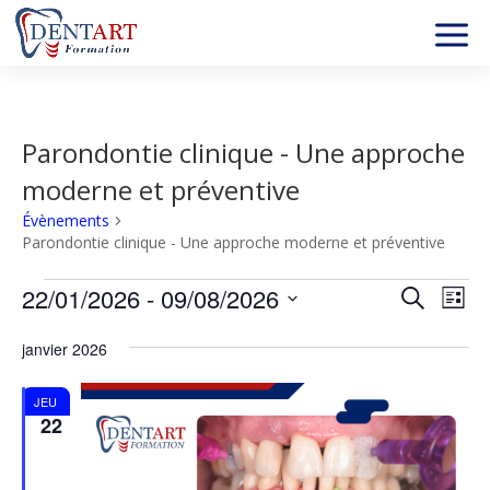
Parondontie clinique - Une approche
moderne et préventive
Évènements
Parondontie clinique - Une approche moderne et préventive
Évènements
Recher
Nav
22/01/2026
 - 
09/08/2026
Recherche
Liste
de
et
Sélectionnez
vu
naviga
janvier 2026
une
év
de
date.
vues
JEU
22
Évène